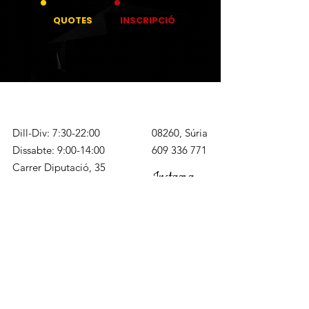
QUOTES
INSCRIPCIÓ
Dill-Div: 7:30-22:00
08260, Súria
Dissabte: 9:00-14:00
609 336 771
Carrer Diputació, 35
Instagra
miquel@rubikfitness.com
m
Copyright © 2023 RUBIK
™
. Tots els drets
reservats.
Política de privacitat